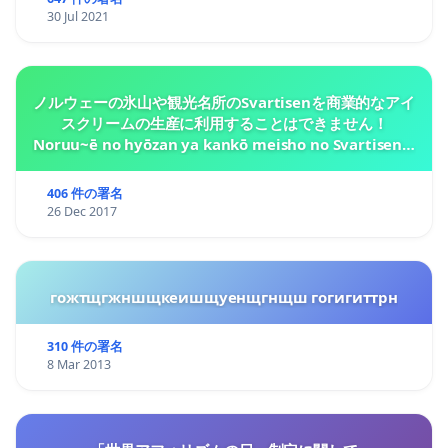
30 Jul 2021
ノルウェーの氷山や観光名所のSvartisenを商業的なアイ
スクリームの生産に利用することはできません！
Noruu~ē no hyōzan ya kankō meisho no Svartisen o
shōgyō-tekina aisukurīmu no seisan ni riyō suru
koto wa dekimasen!
406 件の署名
26 Dec 2017
гожтщгжншщкеишщуенщгнщш гогигиттрн
310 件の署名
8 Mar 2013