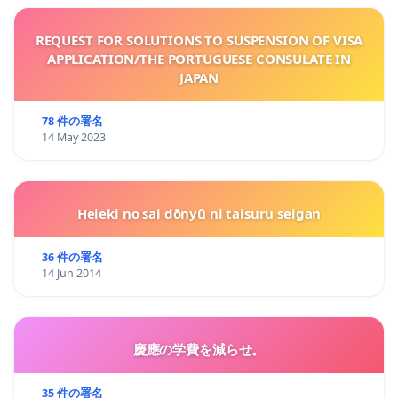
REQUEST FOR SOLUTIONS TO SUSPENSION OF VISA
APPLICATION/THE PORTUGUESE CONSULATE IN
JAPAN
78 件の署名
14 May 2023
Heieki no sai dōnyū ni taisuru seigan
36 件の署名
14 Jun 2014
慶應の学費を減らせ。
35 件の署名