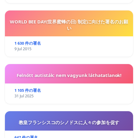
WORLD BEE DAY(世界蜜蜂の日) 制定に向けた署名のお願
い
1 630 件の署名
9 Jul 2015
Felnőtt autisták: nem vagyunk láthatatlanok!
1 105 件の署名
31 Jul 2025
教皇フランシスコのシノドスに人々の参加を促す
647 件の署名