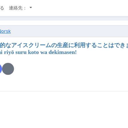
る
連絡先：
Norsk
イスクリームの生産に利用することはできません！ Noruu~ē
ni riyō suru koto wa dekimasen!