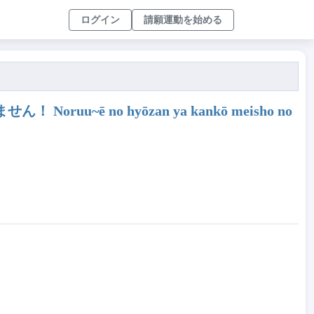
ログイン
請願運動を始める
 no hyōzan ya kankō meisho no