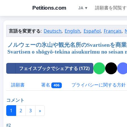
Petitions.com
請願書を閲覧す
JA ▼
言語を変更する
:
Deutsch
,
English
,
Español
,
Français
,
ノルウェーの氷山や観光名所のSvartisenを商業的なア
Svartisen o shōgyō-tekina aisukurīmu no seisan 
フェイスブックでシェアする (172)
請願書
署名
プライバシーに関する方針
406
コメント
1
2
3
»
#2